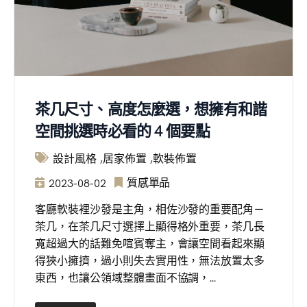
茶几尺寸、高度怎麼選，想擁有和諧
空間挑選時必看的 4 個要點
設計風格
居家佈置
軟裝佈置
質感單品
2023-08-02
客廳軟裝裡沙發是主角，相佐沙發的重要配角－
茶几，在茶几尺寸選擇上顯得格外重要，茶几長
寬超過大的話難免喧賓奪主，會讓空間看起來顯
得狹小擁擠，過小則失去實用性，無法放置太多
東西，也讓公領域整體畫面不協調，...